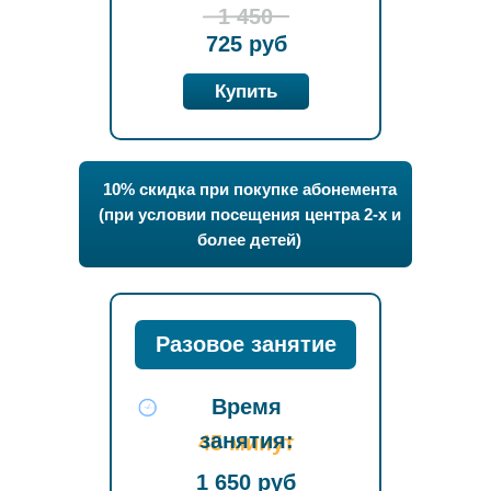
1 450
725 руб
Купить
10% скидка при покупке абонемента
(при условии посещения центра 2-х и
более детей)
Разовое занятие
Время
занятия:
45 минут
1 650 руб